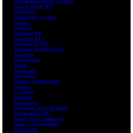
Computadoras Hogar y Oficina
D-LinK Router WiFi
Destacados
Discos duros y solidos
Fuentes
Gabinetes
Gabinetes MSI
Gabinetes XYZ
Memorias (RAM)
Memorias (RAM) DDR-5
Monitores
Motherboards
Mouse
Mousepads
Notebooks
Ofertas y Oportunidades
Parlantes
Pc Combo
Pendrives
Procesadores
Receptores WiFi y Bluetooth
Refrigeración CPU
Router WiFi y Adaptadores
Saldos y Oportunidades
Sillas Gamer