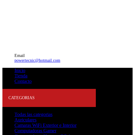
Email
powertecnic@hotmail.com
Inicio
Tienda
Contacto
CATEGORIAS
Todas las categorias
Auriculares
Camaras WiFi Exterior e Interior
Computadoras Gamer