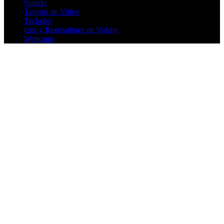
Sonido
Tarjetas de Video
Teclados
Ups y Reguladores de Voltaje
Webcams