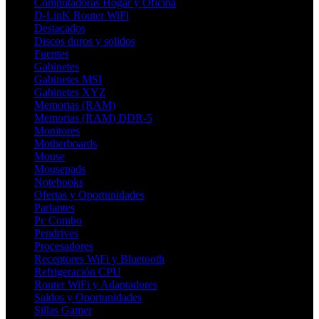
Computadoras Hogar y Oficina
D-LinK Router WiFi
Destacados
Discos duros y solidos
Fuentes
Gabinetes
Gabinetes MSI
Gabinetes XYZ
Memorias (RAM)
Memorias (RAM) DDR-5
Monitores
Motherboards
Mouse
Mousepads
Notebooks
Ofertas y Oportunidades
Parlantes
Pc Combo
Pendrives
Procesadores
Receptores WiFi y Bluetooth
Refrigeración CPU
Router WiFi y Adaptadores
Saldos y Oportunidades
Sillas Gamer