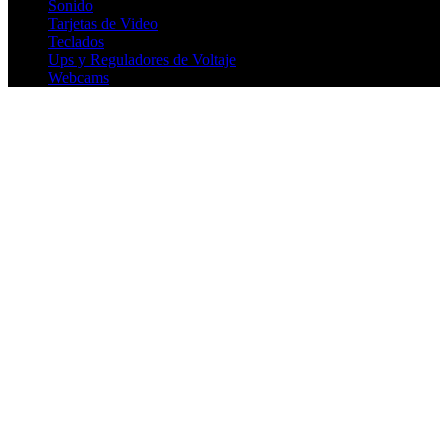
Sonido
Tarjetas de Video
Teclados
Ups y Reguladores de Voltaje
Webcams