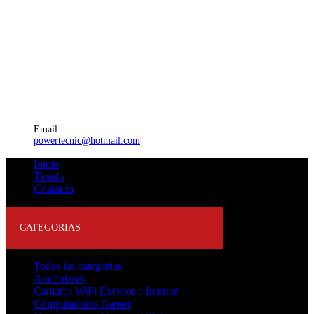
Email
powertecnic@hotmail.com
Inicio
Tienda
Contacto
CATEGORIAS
Todas las categorias
Auriculares
Camaras WiFi Exterior e Interior
Computadoras Gamer