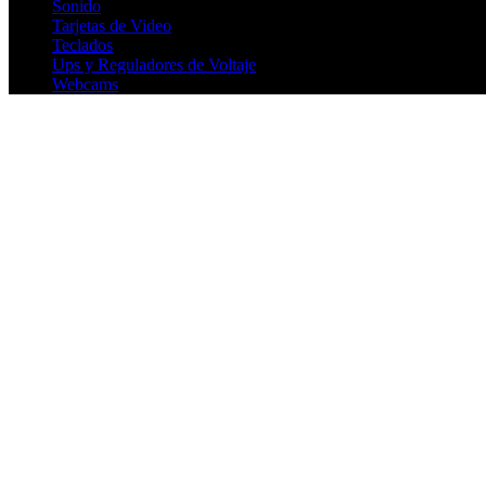
Sonido
Tarjetas de Video
Teclados
Ups y Reguladores de Voltaje
Webcams