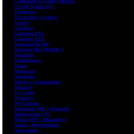
Computadoras Hogar y Oficina
D-LinK Router WiFi
Destacados
Discos duros y solidos
Fuentes
Gabinetes
Gabinetes MSI
Gabinetes XYZ
Memorias (RAM)
Memorias (RAM) DDR-5
Monitores
Motherboards
Mouse
Mousepads
Notebooks
Ofertas y Oportunidades
Parlantes
Pc Combo
Pendrives
Procesadores
Receptores WiFi y Bluetooth
Refrigeración CPU
Router WiFi y Adaptadores
Saldos y Oportunidades
Sillas Gamer