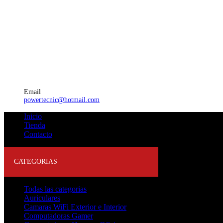
Email
powertecnic@hotmail.com
Inicio
Tienda
Contacto
CATEGORIAS
Todas las categorias
Auriculares
Camaras WiFi Exterior e Interior
Computadoras Gamer