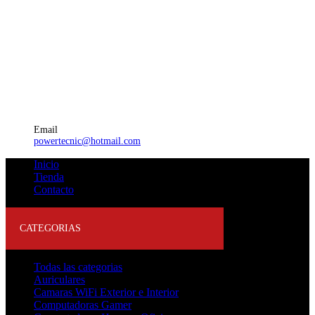
Email
powertecnic@hotmail.com
Inicio
Tienda
Contacto
CATEGORIAS
Todas las categorias
Auriculares
Camaras WiFi Exterior e Interior
Computadoras Gamer