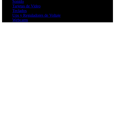
Sonido
Tarjetas de Video
Teclados
Ups y Reguladores de Voltaje
Webcams