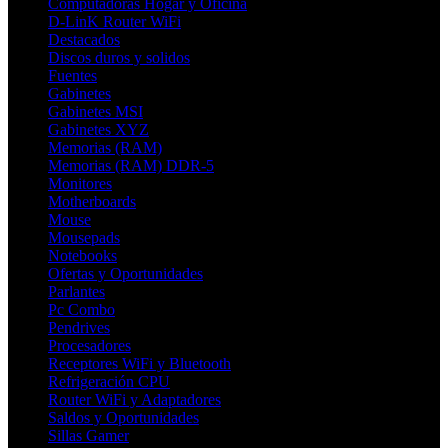
Computadoras Hogar y Oficina
D-LinK Router WiFi
Destacados
Discos duros y solidos
Fuentes
Gabinetes
Gabinetes MSI
Gabinetes XYZ
Memorias (RAM)
Memorias (RAM) DDR-5
Monitores
Motherboards
Mouse
Mousepads
Notebooks
Ofertas y Oportunidades
Parlantes
Pc Combo
Pendrives
Procesadores
Receptores WiFi y Bluetooth
Refrigeración CPU
Router WiFi y Adaptadores
Saldos y Oportunidades
Sillas Gamer