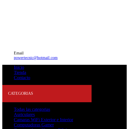
Email
powertecnic@hotmail.com
Inicio
Tienda
Contacto
CATEGORIAS
Todas las categorias
Auriculares
Camaras WiFi Exterior e Interior
Computadoras Gamer