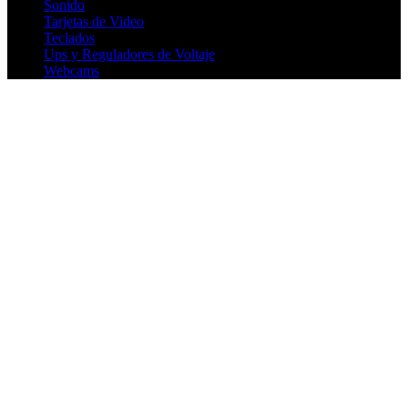
Sonido
Tarjetas de Video
Teclados
Ups y Reguladores de Voltaje
Webcams