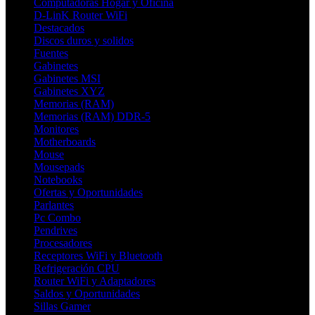
Computadoras Hogar y Oficina
D-LinK Router WiFi
Destacados
Discos duros y solidos
Fuentes
Gabinetes
Gabinetes MSI
Gabinetes XYZ
Memorias (RAM)
Memorias (RAM) DDR-5
Monitores
Motherboards
Mouse
Mousepads
Notebooks
Ofertas y Oportunidades
Parlantes
Pc Combo
Pendrives
Procesadores
Receptores WiFi y Bluetooth
Refrigeración CPU
Router WiFi y Adaptadores
Saldos y Oportunidades
Sillas Gamer