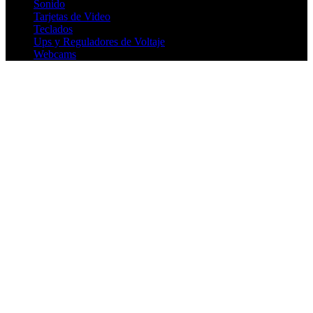
Sonido
Tarjetas de Video
Teclados
Ups y Reguladores de Voltaje
Webcams