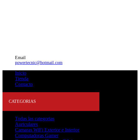
Email
powertecnic@hotmail.com
Inicio
Tienda
Contacto
CATEGORIAS
Todas las categorias
Auriculares
Camaras WiFi Exterior e Interior
Computadoras Gamer