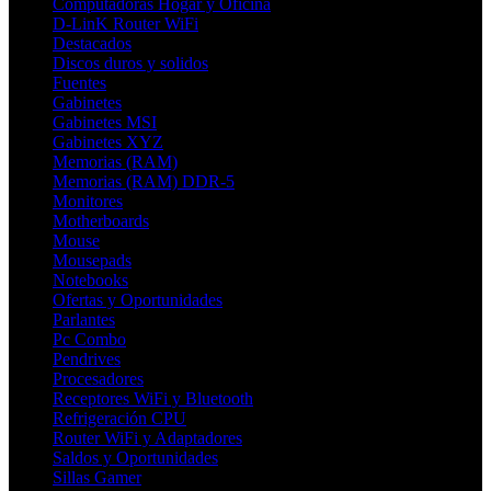
Computadoras Hogar y Oficina
D-LinK Router WiFi
Destacados
Discos duros y solidos
Fuentes
Gabinetes
Gabinetes MSI
Gabinetes XYZ
Memorias (RAM)
Memorias (RAM) DDR-5
Monitores
Motherboards
Mouse
Mousepads
Notebooks
Ofertas y Oportunidades
Parlantes
Pc Combo
Pendrives
Procesadores
Receptores WiFi y Bluetooth
Refrigeración CPU
Router WiFi y Adaptadores
Saldos y Oportunidades
Sillas Gamer