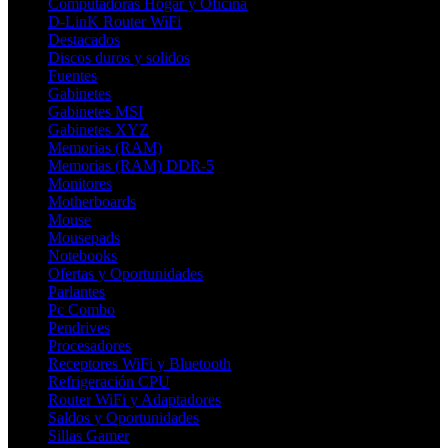
Computadoras Hogar y Oficina
D-LinK Router WiFi
Destacados
Discos duros y solidos
Fuentes
Gabinetes
Gabinetes MSI
Gabinetes XYZ
Memorias (RAM)
Memorias (RAM) DDR-5
Monitores
Motherboards
Mouse
Mousepads
Notebooks
Ofertas y Oportunidades
Parlantes
Pc Combo
Pendrives
Procesadores
Receptores WiFi y Bluetooth
Refrigeración CPU
Router WiFi y Adaptadores
Saldos y Oportunidades
Sillas Gamer