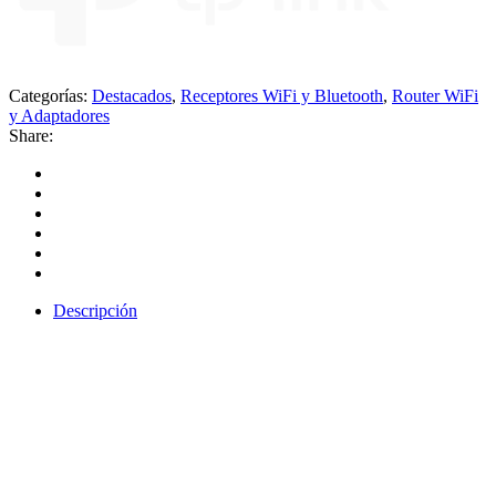
Categorías:
Destacados
,
Receptores WiFi y Bluetooth
,
Router WiFi
y Adaptadores
Share:
Descripción