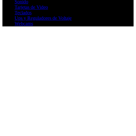
Sonido
Tarjetas de Video
Teclados
Ups y Reguladores de Voltaje
Webcams