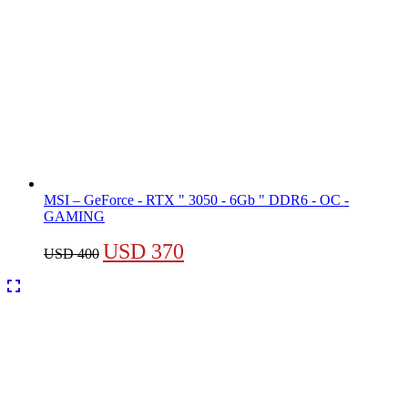
MSI – GeForce - RTX " 3050 - 6Gb " DDR6 - OC -
GAMING
El
El
USD
370
USD
400
precio
precio
original
actual
era:
es:
USD 400.
USD 370.