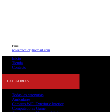
Email
powertecnic@hotmail.com
Inicio
Tienda
Contacto
CATEGORIAS
Todas las categorias
Auriculares
Camaras WiFi Exterior e Interior
Computadoras Gamer