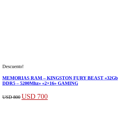
Descuento!
MEMORIAS RAM – KINGSTON FURY BEAST «32Gb
DDR5 – 5200Mhz» «2×16» GAMING
El
El
USD
700
USD
800
precio
precio
original
actual
era:
es:
USD 800.
USD 700.