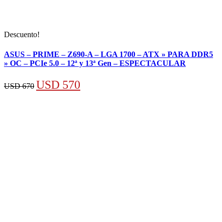
Descuento!
ASUS – PRIME – Z690-A – LGA 1700 – ATX » PARA DDR5
» OC – PCIe 5.0 – 12ª y 13ª Gen – ESPECTACULAR
El
El
USD
570
USD
670
precio
precio
original
actual
era:
es:
USD 670.
USD 570.