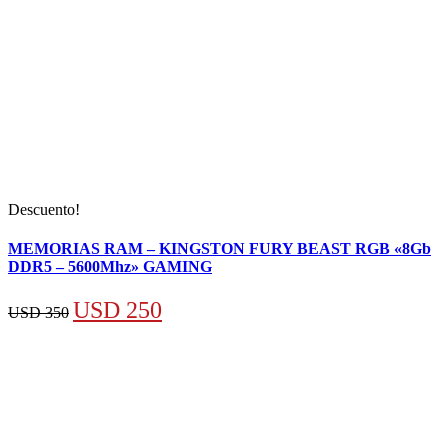
Descuento!
MEMORIAS RAM – KINGSTON FURY BEAST RGB «8Gb
DDR5 – 5600Mhz» GAMING
El
El
USD
250
USD
350
precio
precio
original
actual
era:
es:
USD 350.
USD 250.