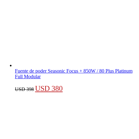
Fuente de poder Seasonic Focus + 850W / 80 Plus Platinum
Full Modular
El
El
USD
380
USD
398
precio
precio
original
actual
era:
es:
USD 398.
USD 380.