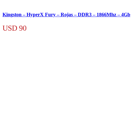
Kingston – HyperX Fury – Rojas – DDR3 – 1866Mhz – 4Gb
USD
90