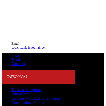
Email
powertecnic@hotmail.com
Inicio
Tienda
Contacto
CATEGORIAS
Todas las categorias
Auriculares
Camaras WiFi Exterior e Interior
Computadoras Gamer