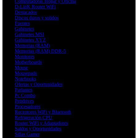
Computadoras Hogar y Oficina
D-LinK Router WiFi
Destacados
Discos duros y solidos
Fuentes
Gabinetes
Gabinetes MSI
Gabinetes XYZ
Memorias (RAM)
Memorias (RAM) DDR-5
Monitores
Motherboards
Mouse
Mousepads
Notebooks
Ofertas y Oportunidades
Parlantes
Pc Combo
Pendrives
Procesadores
Receptores WiFi y Bluetooth
Refrigeración CPU
Router WiFi y Adaptadores
Saldos y Oportunidades
Sillas Gamer