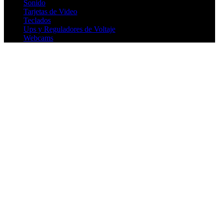
Sonido
Tarjetas de Video
Teclados
Ups y Reguladores de Voltaje
Webcams