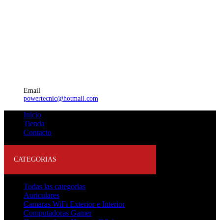
Email
powertecnic@hotmail.com
Inicio
Tienda
Contacto
CATEGORIAS
Todas las categorias
Auriculares
Camaras WiFi Exterior e Interior
Computadoras Gamer