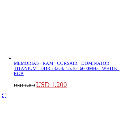
MEMORIAS - RAM - CORSAIR - DOMINATOR -
TITANIUM - DDR5 32Gb "2x16" 6600MHs - WHITE -
RGB
El
El
USD
1.200
USD
1.300
precio
precio
original
actual
era:
es:
USD 1.300.
USD 1.200.