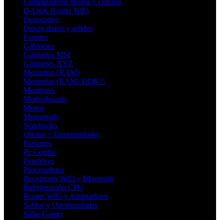
Computadoras Hogar y Oficina
D-LinK Router WiFi
Destacados
Discos duros y solidos
Fuentes
Gabinetes
Gabinetes MSI
Gabinetes XYZ
Memorias (RAM)
Memorias (RAM) DDR-5
Monitores
Motherboards
Mouse
Mousepads
Notebooks
Ofertas y Oportunidades
Parlantes
Pc Combo
Pendrives
Procesadores
Receptores WiFi y Bluetooth
Refrigeración CPU
Router WiFi y Adaptadores
Saldos y Oportunidades
Sillas Gamer