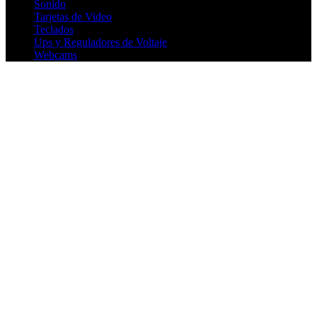
Sonido
Tarjetas de Video
Teclados
Ups y Reguladores de Voltaje
Webcams