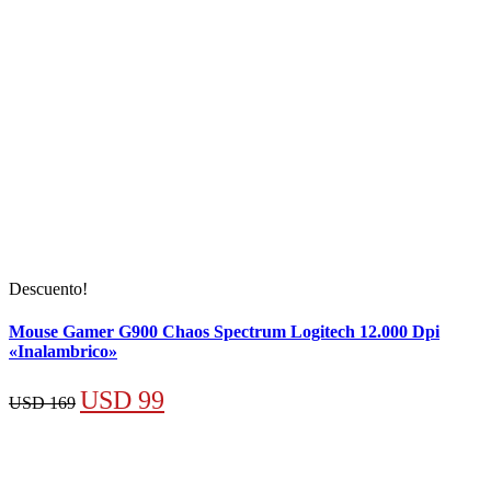
Descuento!
Mouse Gamer G900 Chaos Spectrum Logitech 12.000 Dpi
«Inalambrico»
El
El
USD
99
USD
169
precio
precio
original
actual
era:
es: