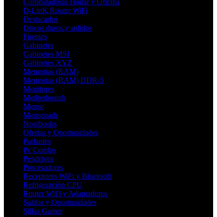
Computadoras Hogar y Oficina
D-LinK Router WiFi
Destacados
Discos duros y solidos
Fuentes
Gabinetes
Gabinetes MSI
Gabinetes XYZ
Memorias (RAM)
Memorias (RAM) DDR-5
Monitores
Motherboards
Mouse
Mousepads
Notebooks
Ofertas y Oportunidades
Parlantes
Pc Combo
Pendrives
Procesadores
Receptores WiFi y Bluetooth
Refrigeración CPU
Router WiFi y Adaptadores
Saldos y Oportunidades
Sillas Gamer