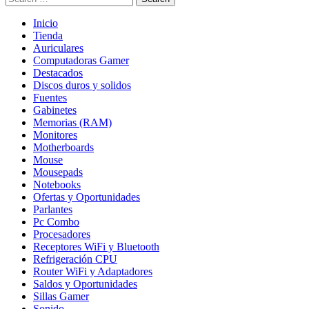
Inicio
Tienda
Auriculares
Computadoras Gamer
Destacados
Discos duros y solidos
Fuentes
Gabinetes
Memorias (RAM)
Monitores
Motherboards
Mouse
Mousepads
Notebooks
Ofertas y Oportunidades
Parlantes
Pc Combo
Procesadores
Receptores WiFi y Bluetooth
Refrigeración CPU
Router WiFi y Adaptadores
Saldos y Oportunidades
Sillas Gamer
Sonido