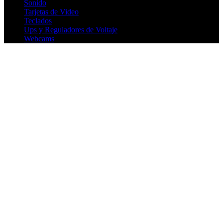
Sonido
Tarjetas de Video
Teclados
Ups y Reguladores de Voltaje
Webcams