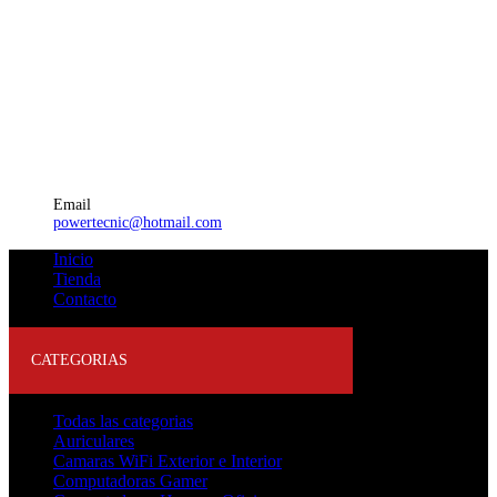
Email
powertecnic@hotmail.com
Inicio
Tienda
Contacto
CATEGORIAS
Todas las categorias
Auriculares
Camaras WiFi Exterior e Interior
Computadoras Gamer