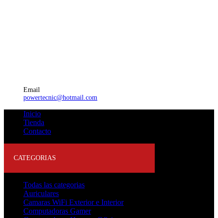
Email
powertecnic@hotmail.com
Inicio
Tienda
Contacto
CATEGORIAS
Todas las categorias
Auriculares
Camaras WiFi Exterior e Interior
Computadoras Gamer