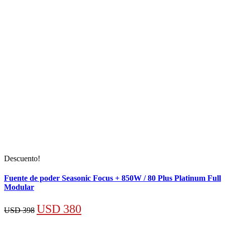
Descuento!
Fuente de poder Seasonic Focus + 850W / 80 Plus Platinum Full
Modular
El
El
USD
380
USD
398
precio
precio