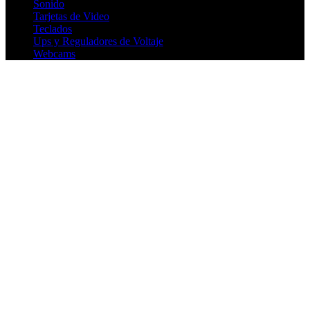
Sonido
Tarjetas de Video
Teclados
Ups y Reguladores de Voltaje
Webcams