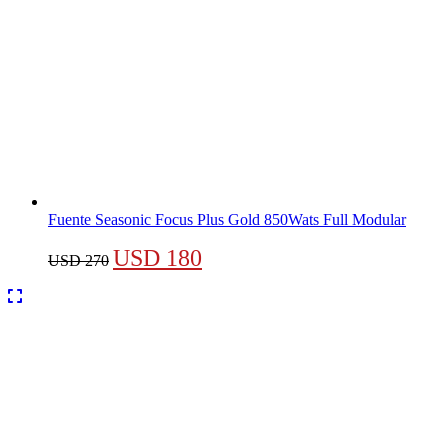
Fuente Seasonic Focus Plus Gold 850Wats Full Modular
El
El
USD
180
USD
270
precio
precio
original
actual
era:
es:
USD 270.
USD 180.