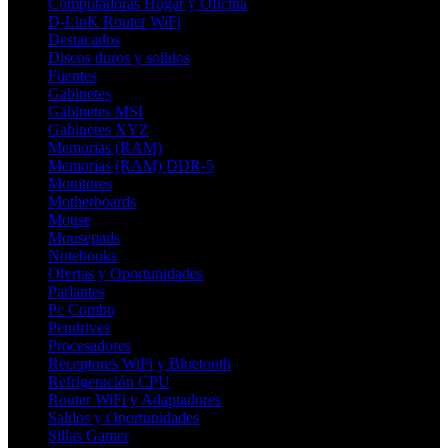
Computadoras Hogar y Oficina
D-LinK Router WiFi
Destacados
Discos duros y solidos
Fuentes
Gabinetes
Gabinetes MSI
Gabinetes XYZ
Memorias (RAM)
Memorias (RAM) DDR-5
Monitores
Motherboards
Mouse
Mousepads
Notebooks
Ofertas y Oportunidades
Parlantes
Pc Combo
Pendrives
Procesadores
Receptores WiFi y Bluetooth
Refrigeración CPU
Router WiFi y Adaptadores
Saldos y Oportunidades
Sillas Gamer