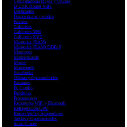
Computadoras Hogar y Oficina
D-LinK Router WiFi
Destacados
Discos duros y solidos
Fuentes
Gabinetes
Gabinetes MSI
Gabinetes XYZ
Memorias (RAM)
Memorias (RAM) DDR-5
Monitores
Motherboards
Mouse
Mousepads
Notebooks
Ofertas y Oportunidades
Parlantes
Pc Combo
Pendrives
Procesadores
Receptores WiFi y Bluetooth
Refrigeración CPU
Router WiFi y Adaptadores
Saldos y Oportunidades
Sillas Gamer