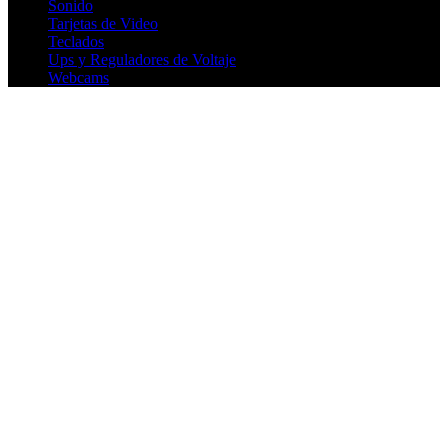
Sonido
Tarjetas de Video
Teclados
Ups y Reguladores de Voltaje
Webcams