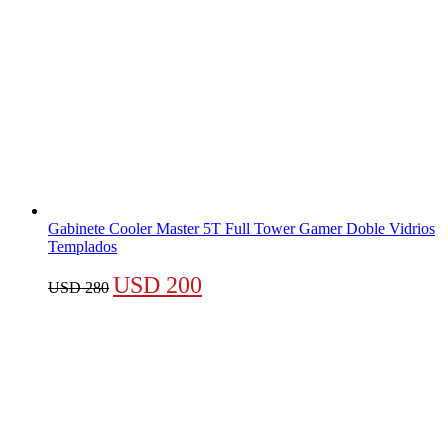
Gabinete Cooler Master 5T Full Tower Gamer Doble Vidrios
Templados
El
El
USD
200
USD
280
precio
precio
original
actual
era:
es:
USD 280.
USD 200.