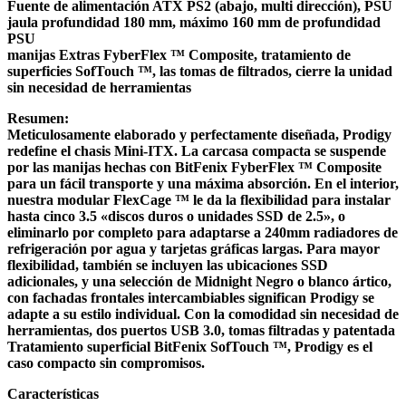
Fuente de alimentación ATX PS2 (abajo, multi dirección), PSU
jaula profundidad 180 mm, máximo 160 mm de profundidad
PSU
manijas Extras FyberFlex ™ Composite, tratamiento de
superficies SofTouch ™, las tomas de filtrados, cierre la unidad
sin necesidad de herramientas
Resumen:
Meticulosamente elaborado y perfectamente diseñada, Prodigy
redefine el chasis Mini-ITX. La carcasa compacta se suspende
por las manijas hechas con BitFenix ​​FyberFlex ™ Composite
para un fácil transporte y una máxima absorción. En el interior,
nuestra modular FlexCage ™ le da la flexibilidad para instalar
hasta cinco 3.5 «discos duros o unidades SSD de 2.5», o
eliminarlo por completo para adaptarse a 240mm radiadores de
refrigeración por agua y tarjetas gráficas largas. Para mayor
flexibilidad, también se incluyen las ubicaciones SSD
adicionales, y una selección de Midnight Negro o blanco ártico,
con fachadas frontales intercambiables significan Prodigy se
adapte a su estilo individual. Con la comodidad sin necesidad de
herramientas, dos puertos USB 3.0, tomas filtradas y patentada
Tratamiento superficial BitFenix ​​SofTouch ™, Prodigy es el
caso compacto sin compromisos.
Características