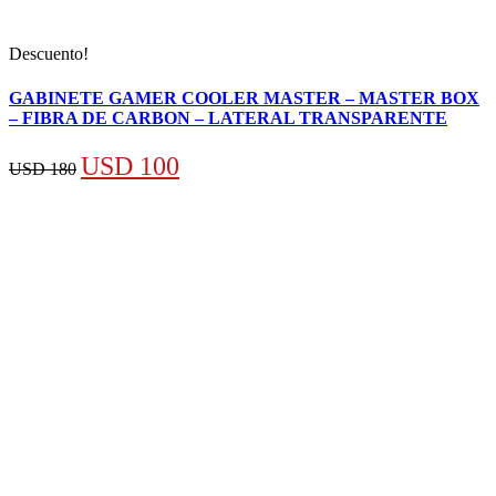
Descuento!
GABINETE GAMER COOLER MASTER – MASTER BOX
– FIBRA DE CARBON – LATERAL TRANSPARENTE
El
El
USD
100
USD
180
precio
precio
original
actual
era:
es:
USD 180.
USD 100.