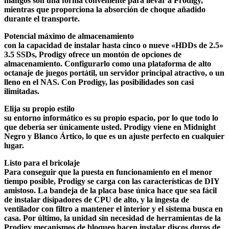
mangos son una forma conveniente para llevar a Prodigy,
mientras que proporciona la absorción de choque añadido
durante el transporte.
Potencial máximo de almacenamiento
con la capacidad de instalar hasta cinco o nueve «HDDs de 2.5»
3.5 SSDs, Prodigy ofrece un montón de opciones de
almacenamiento. Configurarlo como una plataforma de alto
octanaje de juegos portátil, un servidor principal atractivo, o un
lleno en el NAS. Con Prodigy, las posibilidades son casi
ilimitadas.
Elija su propio estilo
su entorno informático es su propio espacio, por lo que todo lo
que debería ser únicamente usted. Prodigy viene en Midnight
Negro y Blanco Ártico, lo que es un ajuste perfecto en cualquier
lugar.
Listo para el bricolaje
Para conseguir que la puesta en funcionamiento en el menor
tiempo posible, Prodigy se carga con las características de DIY
amistoso. La bandeja de la placa base única hace que sea fácil
de instalar disipadores de CPU de alto, y la ingesta de
ventilador con filtro a mantener el interior y el sistema busca en
casa. Por último, la unidad sin necesidad de herramientas de la
Prodigy mecanismos de bloqueo hacen instalar discos duros de