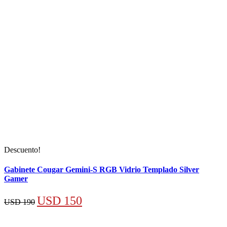
Descuento!
Gabinete Cougar Gemini-S RGB Vidrio Templado Silver
Gamer
El
El
USD
150
USD
190
precio
precio