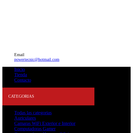
Email
powertecnic@hotmail.com
Inicio
Tienda
Contacto
CATEGORIAS
Todas las categorias
Auriculares
Camaras WiFi Exterior e Interior
Computadoras Gamer