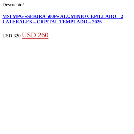
Descuento!
MSI MPG «SEKIRA 500P» ALUMINIO CEPILLADO – 2
LATERALES – CRISTAL TEMPLADO – 2026
El
El
USD
260
USD
320
precio
precio
original
actual
era:
es:
USD 320.
USD 260.