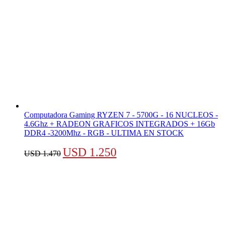
Computadora Gaming RYZEN 7 - 5700G - 16 NUCLEOS -
4.6Ghz + RADEON GRAFICOS INTEGRADOS + 16Gb
DDR4 -3200Mhz - RGB - ULTIMA EN STOCK
El
El
USD
1.250
USD
1.470
precio
precio
original
actual
era:
es:
USD 1.470.
USD 1.250.