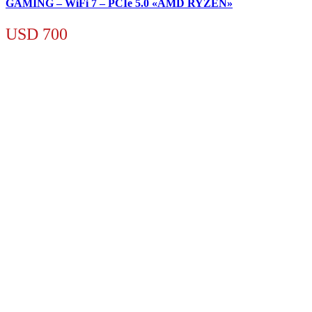
GAMING – WiFi 7 – PCIe 5.0 «AMD RYZEN»
USD
700