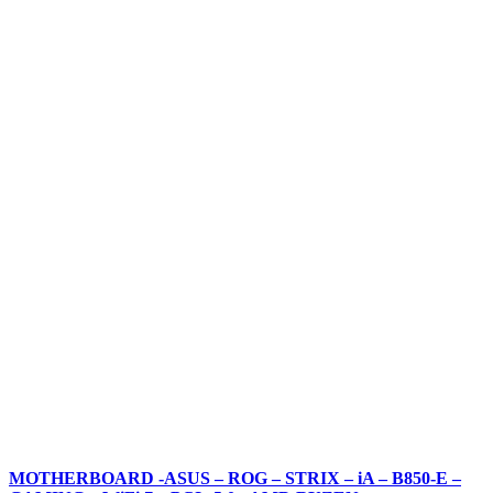
MOTHERBOARD -ASUS – ROG – STRIX – iA – B850-E –