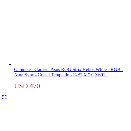
Gabinete - Gamer - Asus ROG Strix Helios White - RGB -
Aura Sync - Cristal Templado - E-ATX " GX601 "
USD
470