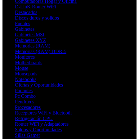
Computadoras Hogar y Oficina
D-LinK Router WiFi
Destacados
Discos duros y solidos
Fuentes
Gabinetes
Gabinetes MSI
Gabinetes XYZ
Memorias (RAM)
Memorias (RAM) DDR-5
Monitores
Motherboards
Mouse
Mousepads
Notebooks
Ofertas y Oportunidades
Parlantes
Pc Combo
Pendrives
Procesadores
Receptores WiFi y Bluetooth
Refrigeración CPU
Router WiFi y Adaptadores
Saldos y Oportunidades
Sillas Gamer