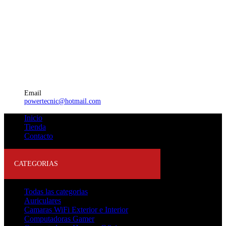
Email
powertecnic@hotmail.com
Inicio
Tienda
Contacto
CATEGORIAS
Todas las categorias
Auriculares
Camaras WiFi Exterior e Interior
Computadoras Gamer