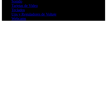
Sonido
Tarjetas de Video
Teclados
Ups y Reguladores de Voltaje
Webcams