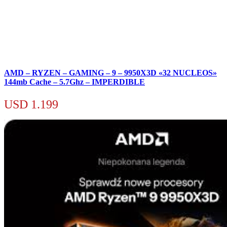
AMD – RYZEN – GAMING – 9 – 9950X3D «32 NUCLEOS»
144mb Cache – 5.7Ghz – IMPERDIBLE
USD
1.199