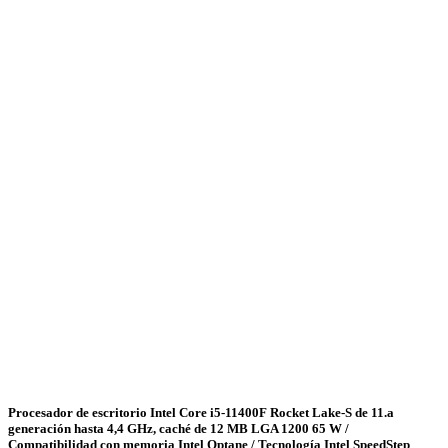
Procesador de escritorio Intel Core i5-11400F Rocket Lake-S de 11.a
generación hasta 4,4 GHz, caché de 12 MB LGA 1200 65 W /
Compatibilidad con memoria Intel Optane / Tecnología Intel SpeedStep