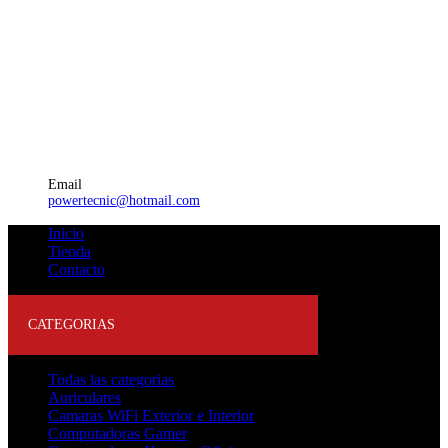
Email
powertecnic@hotmail.com
Inicio
Tienda
Contacto
CATEGORIAS
Todas las categorias
Auriculares
Camaras WiFi Exterior e Interior
Computadoras Gamer