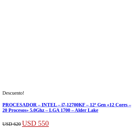
Descuento!
PROCESADOR – INTEL – i7-12700KF – 12ª Gen «12 Cores –
20 Procesos» 5.0Ghz – LGA 1700 – Alder Lake
El
El
USD
550
USD
620
precio
precio