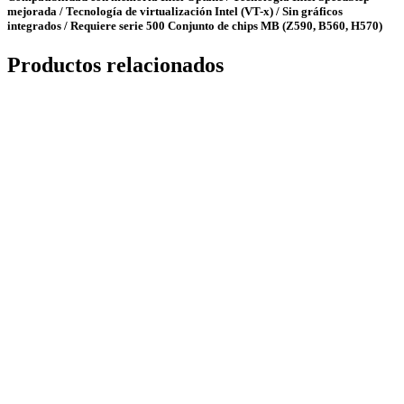
mejorada / Tecnología de virtualización Intel (VT-x) / Sin gráficos
integrados / Requiere serie 500 Conjunto de chips MB (Z590, B560, H570)
Productos relacionados