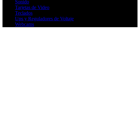
Sonido
Tarjetas de Video
Teclados
Ups y Reguladores de Voltaje
Webcams