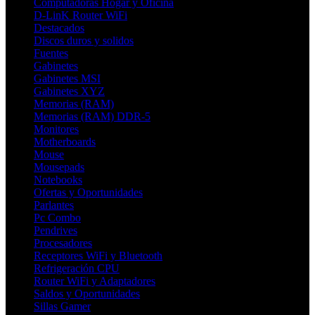
Computadoras Hogar y Oficina
D-LinK Router WiFi
Destacados
Discos duros y solidos
Fuentes
Gabinetes
Gabinetes MSI
Gabinetes XYZ
Memorias (RAM)
Memorias (RAM) DDR-5
Monitores
Motherboards
Mouse
Mousepads
Notebooks
Ofertas y Oportunidades
Parlantes
Pc Combo
Pendrives
Procesadores
Receptores WiFi y Bluetooth
Refrigeración CPU
Router WiFi y Adaptadores
Saldos y Oportunidades
Sillas Gamer