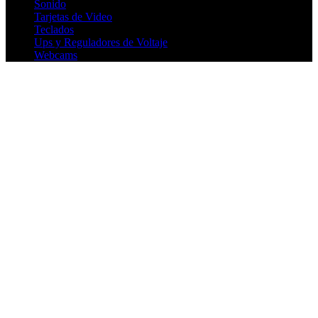
Sonido
Tarjetas de Video
Teclados
Ups y Reguladores de Voltaje
Webcams