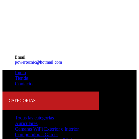
Email
powertecnic@hotmail.com
Inicio
Tienda
Contacto
CATEGORIAS
Todas las categorias
Auriculares
Camaras WiFi Exterior e Interior
Computadoras Gamer