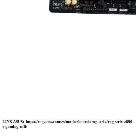
LINK ASUS: https://rog.asus.com/es/motherboards/rog-strix/rog-strix-z890-
e-gaming-wifi/