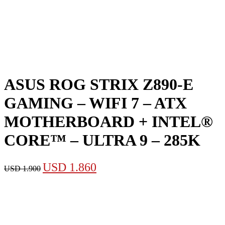
ASUS ROG STRIX Z890-E
GAMING – WIFI 7 – ATX
MOTHERBOARD + INTEL®
CORE™ – ULTRA 9 – 285K
El
El
USD
1.860
USD
1.900
precio
precio
original
actual
era:
es:
USD 1.900.
USD 1.860.