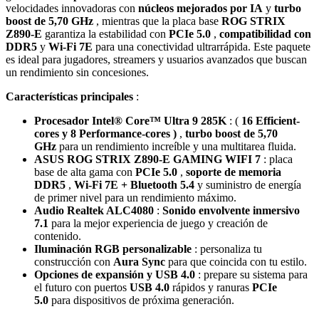
velocidades innovadoras con
núcleos mejorados por IA
y
turbo
boost de 5,70 GHz
, mientras que la placa base
ROG STRIX
Z890-E
garantiza la estabilidad con
PCIe 5.0
,
compatibilidad con
DDR5
y
Wi-Fi 7E
para una conectividad ultrarrápida. Este paquete
es ideal para jugadores, streamers y usuarios avanzados que buscan
un rendimiento sin concesiones.
Características principales
:
Procesador Intel® Core™ Ultra 9 285K
: (
16
Efficient-
cores y 8 Performance-cores )
,
turbo boost de 5,70
GHz
para un rendimiento increíble y una multitarea fluida.
ASUS ROG STRIX Z890-E GAMING WIFI 7
: placa
base de alta gama con
PCIe 5.0
,
soporte de memoria
DDR5
,
Wi-Fi 7E + Bluetooth 5.4
y suministro de energía
de primer nivel para un rendimiento máximo.
Audio Realtek ALC4080
:
Sonido envolvente inmersivo
7.1
para la mejor experiencia de juego y creación de
contenido.
Iluminación RGB personalizable
: personaliza tu
construcción con
Aura Sync
para que coincida con tu estilo.
Opciones de expansión y USB 4.0
: prepare su sistema para
el futuro con puertos
USB 4.0
rápidos y ranuras
PCIe
5.0
para dispositivos de próxima generación.