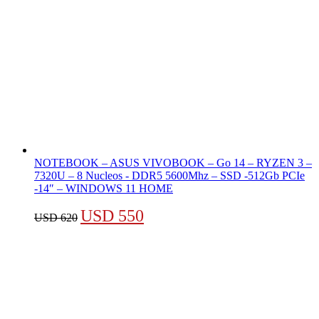
NOTEBOOK – ASUS VIVOBOOK – Go 14 – RYZEN 3 –
7320U – 8 Nucleos - DDR5 5600Mhz – SSD -512Gb PCIe
-14″ – WINDOWS 11 HOME
El
El
USD
550
USD
620
precio
precio
original
actual
era:
es:
USD 620.
USD 550.