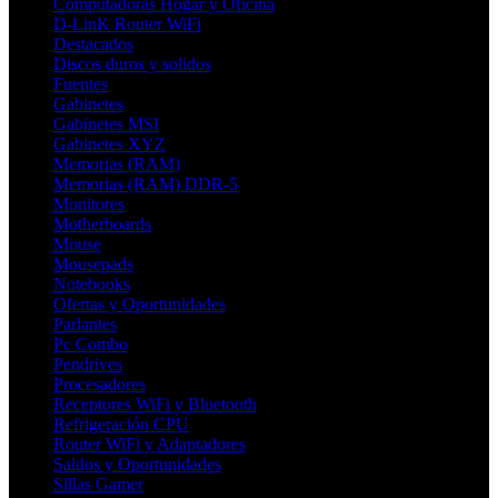
Computadoras Hogar y Oficina
D-LinK Router WiFi
Destacados
Discos duros y solidos
Fuentes
Gabinetes
Gabinetes MSI
Gabinetes XYZ
Memorias (RAM)
Memorias (RAM) DDR-5
Monitores
Motherboards
Mouse
Mousepads
Notebooks
Ofertas y Oportunidades
Parlantes
Pc Combo
Pendrives
Procesadores
Receptores WiFi y Bluetooth
Refrigeración CPU
Router WiFi y Adaptadores
Saldos y Oportunidades
Sillas Gamer