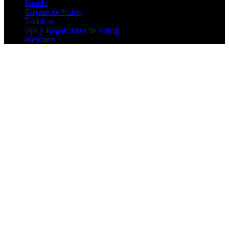
Sonido
Tarjetas de Video
Teclados
Ups y Reguladores de Voltaje
Webcams