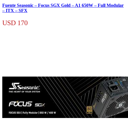
Fuente Seasonic – Focus SGX Gold – A1 650W – Full Modular
– ITX – SFX
USD
170