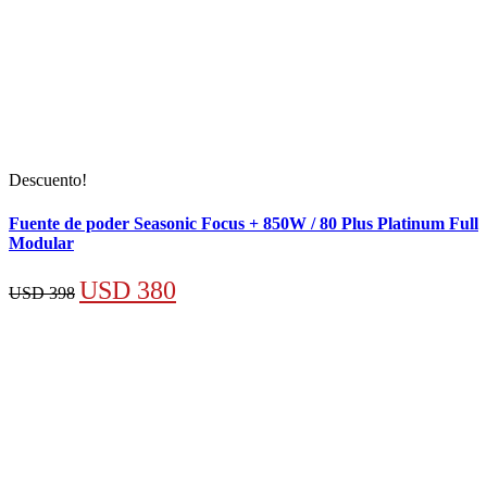
Descuento!
Fuente de poder Seasonic Focus + 850W / 80 Plus Platinum Full
Modular
El
El
USD
380
USD
398
precio
precio
original
actual
era:
es:
USD 398.
USD 380.