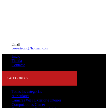
Email
powertecnic@hotmail.com
Inicio
Tienda
Contacto
CATEGORIAS
Todas las categorias
Auriculares
Camaras WiFi Exterior e Interior
Computadoras Gamer