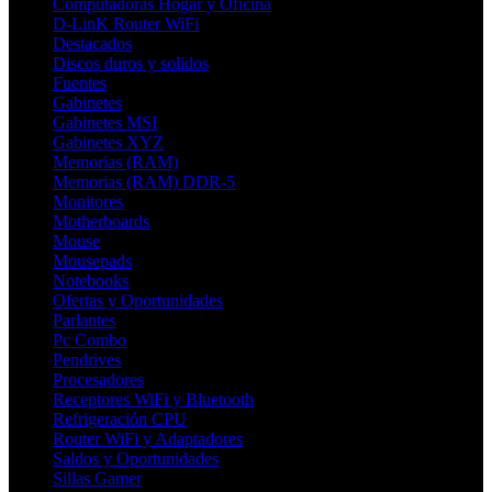
Computadoras Hogar y Oficina
D-LinK Router WiFi
Destacados
Discos duros y solidos
Fuentes
Gabinetes
Gabinetes MSI
Gabinetes XYZ
Memorias (RAM)
Memorias (RAM) DDR-5
Monitores
Motherboards
Mouse
Mousepads
Notebooks
Ofertas y Oportunidades
Parlantes
Pc Combo
Pendrives
Procesadores
Receptores WiFi y Bluetooth
Refrigeración CPU
Router WiFi y Adaptadores
Saldos y Oportunidades
Sillas Gamer