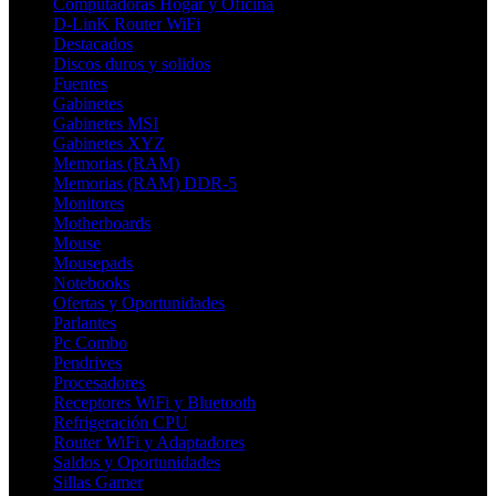
Computadoras Hogar y Oficina
D-LinK Router WiFi
Destacados
Discos duros y solidos
Fuentes
Gabinetes
Gabinetes MSI
Gabinetes XYZ
Memorias (RAM)
Memorias (RAM) DDR-5
Monitores
Motherboards
Mouse
Mousepads
Notebooks
Ofertas y Oportunidades
Parlantes
Pc Combo
Pendrives
Procesadores
Receptores WiFi y Bluetooth
Refrigeración CPU
Router WiFi y Adaptadores
Saldos y Oportunidades
Sillas Gamer