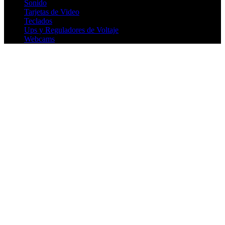
Sonido
Tarjetas de Video
Teclados
Ups y Reguladores de Voltaje
Webcams