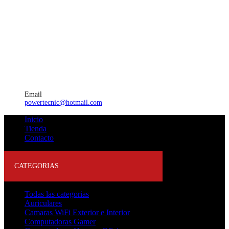
Email
powertecnic@hotmail.com
Inicio
Tienda
Contacto
CATEGORIAS
Todas las categorias
Auriculares
Camaras WiFi Exterior e Interior
Computadoras Gamer