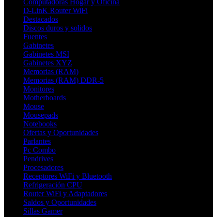
Computadoras Hogar y Oficina
D-LinK Router WiFi
Destacados
Discos duros y solidos
Fuentes
Gabinetes
Gabinetes MSI
Gabinetes XYZ
Memorias (RAM)
Memorias (RAM) DDR-5
Monitores
Motherboards
Mouse
Mousepads
Notebooks
Ofertas y Oportunidades
Parlantes
Pc Combo
Pendrives
Procesadores
Receptores WiFi y Bluetooth
Refrigeración CPU
Router WiFi y Adaptadores
Saldos y Oportunidades
Sillas Gamer