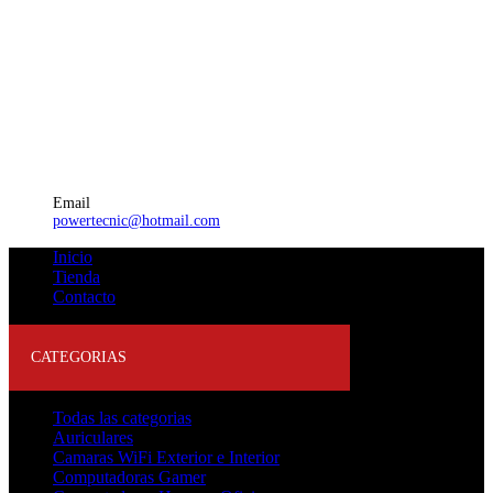
Email
powertecnic@hotmail.com
Inicio
Tienda
Contacto
CATEGORIAS
Todas las categorias
Auriculares
Camaras WiFi Exterior e Interior
Computadoras Gamer