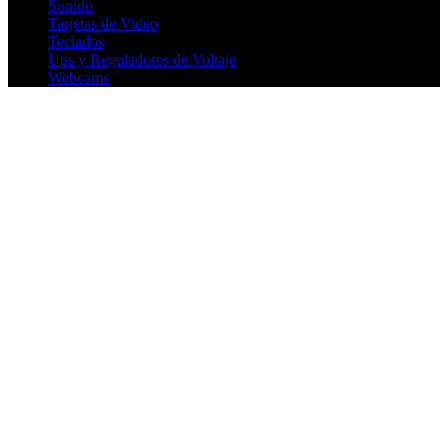
Sonido
Tarjetas de Video
Teclados
Ups y Reguladores de Voltaje
Webcams