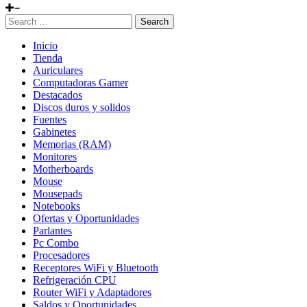
Search
Inicio
Tienda
Auriculares
Computadoras Gamer
Destacados
Discos duros y solidos
Fuentes
Gabinetes
Memorias (RAM)
Monitores
Motherboards
Mouse
Mousepads
Notebooks
Ofertas y Oportunidades
Parlantes
Pc Combo
Procesadores
Receptores WiFi y Bluetooth
Refrigeración CPU
Router WiFi y Adaptadores
Saldos y Oportunidades