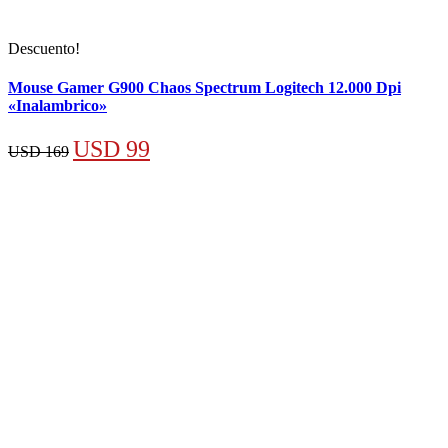
Descuento!
Mouse Gamer G900 Chaos Spectrum Logitech 12.000 Dpi
«Inalambrico»
El
El
USD
99
USD
169
precio
precio
original
actual
era:
es:
USD 169.
USD 99.