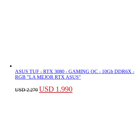
ASUS TUF - RTX 3080 - GAMING OC - 10Gb DDR6X -
RGB "LA MEJOR RTX ASUS"
El
El
USD
1.990
USD
2.270
precio
precio
original
actual
era:
es:
USD 2.270.
USD 1.990.