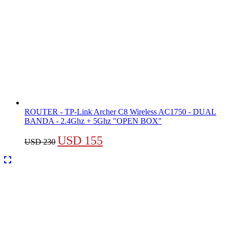
ROUTER - TP-Link Archer C8 Wireless AC1750 - DUAL
BANDA - 2.4Ghz + 5Ghz "OPEN BOX"
El
El
USD
155
USD
230
precio
precio
original
actual
era:
es:
USD 230.
USD 155.