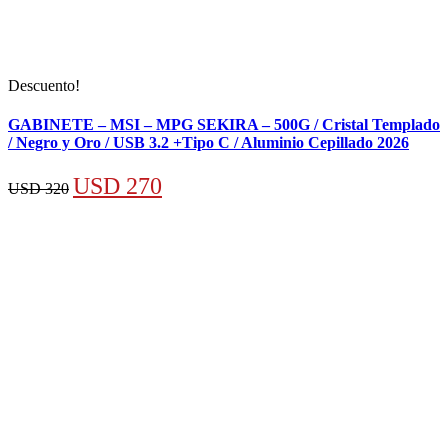
Descuento!
GABINETE – MSI – MPG SEKIRA – 500G / Cristal Templado
/ Negro y Oro / USB 3.2 +Tipo C / Aluminio Cepillado 2026
El
El
USD
270
USD
320
precio
precio
original
actual
era:
es:
USD 320.
USD 270.