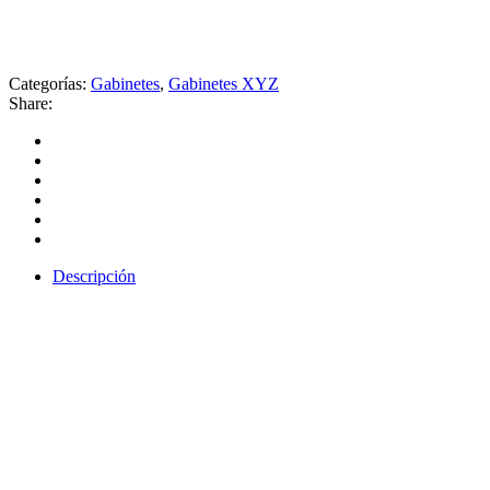
era:
es:
USD 350.
USD 250.
Categorías:
Gabinetes
,
Gabinetes XYZ
Share:
Descripción