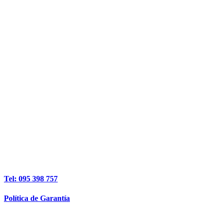
era:
es:
USD 320.
USD 260.
Tel: 095 398 757
Política de Garantía