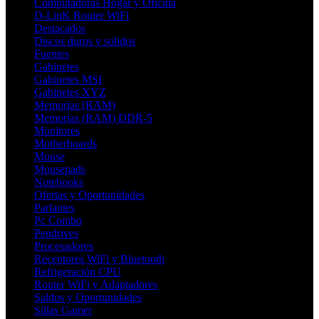
Computadoras Hogar y Oficina
D-LinK Router WiFi
Destacados
Discos duros y solidos
Fuentes
Gabinetes
Gabinetes MSI
Gabinetes XYZ
Memorias (RAM)
Memorias (RAM) DDR-5
Monitores
Motherboards
Mouse
Mousepads
Notebooks
Ofertas y Oportunidades
Parlantes
Pc Combo
Pendrives
Procesadores
Receptores WiFi y Bluetooth
Refrigeración CPU
Router WiFi y Adaptadores
Saldos y Oportunidades
Sillas Gamer