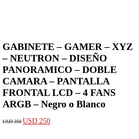
GABINETE – GAMER – XYZ
– NEUTRON – DISEÑO
PANORAMICO – DOBLE
CAMARA – PANTALLA
FRONTAL LCD – 4 FANS
ARGB – Negro o Blanco
El
El
USD
250
USD
350
precio
precio
original
actual