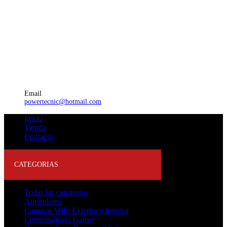
Email
powertecnic@hotmail.com
Inicio
Tienda
Contacto
CATEGORIAS
Todas las categorias
Auriculares
Camaras WiFi Exterior e Interior
Computadoras Gamer