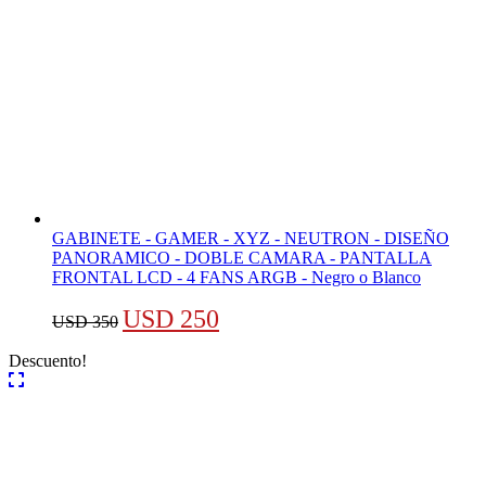
GABINETE - GAMER - XYZ - NEUTRON - DISEÑO
PANORAMICO - DOBLE CAMARA - PANTALLA
FRONTAL LCD - 4 FANS ARGB - Negro o Blanco
El
El
USD
250
USD
350
precio
precio
Descuento!
original
actual
era:
es:
USD 350.
USD 250.