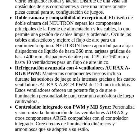
vidrio templado: frontal y lateral. Disfrute de una vista sin
obstáculos de sus componentes y cree una impresionante
pieza central para su configuración de juegos.
Doble cámara y compatibilidad excepcional
: El diseño de
doble cámara del NEUTRON separa los componentes
principales de la fuente de alimentación y los cables, lo que
permite una gestión de cables limpia y ordenada. Oculte los
cables antiestéticos y mejore el flujo de aire para un
rendimiento óptimo. NEUTRON tiene capacidad para alojar
disipadores de líquido de hasta 360 mm, tarjetas gráficas de
hasta 400 mm, disipadores de aire para CPU de 160 mm y
hasta 10 ventiladores para un flujo de aire único.
Refrigeración avanzada con 4 ventiladores AURAX A-
RGB PWM
: Mantén tus componentes frescos incluso
durante las sesiones de juego más intensas gracias a los cuatro
ventiladores AURAX A-RGB PWM de 120 mm incluidos.
Estos ventiladores ofrecen un potente flujo de aire e
iluminación personalizable para crear una atmósfera de juego
cautivadora.
Controlador integrado con PWM y MB Sync
: Personaliza
y sincroniza la iluminación de los ventiladores AURAX y
otros componentes ARGB compatibles con el controlador
integrado. Cree efectos de iluminación dinámicos y
armoniosos que se adapten a su estilo.