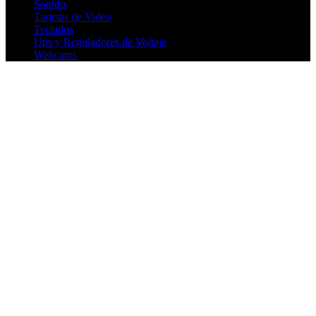
Sonido
Tarjetas de Video
Teclados
Ups y Reguladores de Voltaje
Webcams