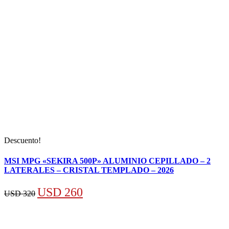
Descuento!
MSI MPG «SEKIRA 500P» ALUMINIO CEPILLADO – 2
LATERALES – CRISTAL TEMPLADO – 2026
El
El
USD
260
USD
320
precio
precio
original
actual