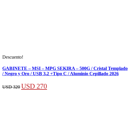
Descuento!
GABINETE – MSI – MPG SEKIRA – 500G / Cristal Templado
/ Negro y Oro / USB 3.2 +Tipo C / Aluminio Cepillado 2026
El
El
USD
270
USD
320
precio
precio
original
actual
era:
es:
USD 320.
USD 270.