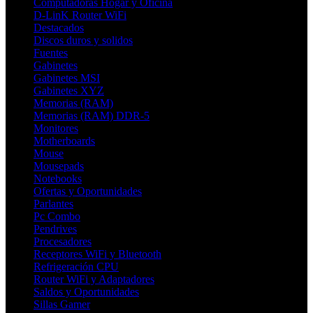
Computadoras Hogar y Oficina
D-LinK Router WiFi
Destacados
Discos duros y solidos
Fuentes
Gabinetes
Gabinetes MSI
Gabinetes XYZ
Memorias (RAM)
Memorias (RAM) DDR-5
Monitores
Motherboards
Mouse
Mousepads
Notebooks
Ofertas y Oportunidades
Parlantes
Pc Combo
Pendrives
Procesadores
Receptores WiFi y Bluetooth
Refrigeración CPU
Router WiFi y Adaptadores
Saldos y Oportunidades
Sillas Gamer