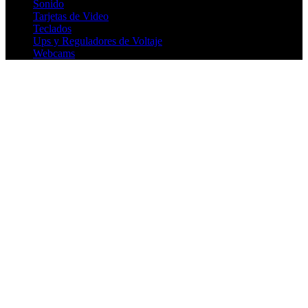
Sonido
Tarjetas de Video
Teclados
Ups y Reguladores de Voltaje
Webcams