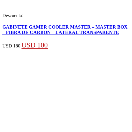
Descuento!
GABINETE GAMER COOLER MASTER – MASTER BOX
– FIBRA DE CARBON – LATERAL TRANSPARENTE
El
El
USD
100
USD
180
precio
precio
original
actual
era:
es:
USD 180.
USD 100.