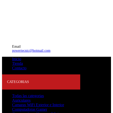
Email
powertecnic@hotmail.com
Inicio
Tienda
Contacto
CATEGORIAS
Todas las categorias
Auriculares
Camaras WiFi Exterior e Interior
Computadoras Gamer