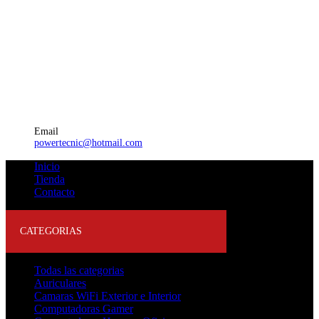
Email
powertecnic@hotmail.com
Inicio
Tienda
Contacto
CATEGORIAS
Todas las categorias
Auriculares
Camaras WiFi Exterior e Interior
Computadoras Gamer