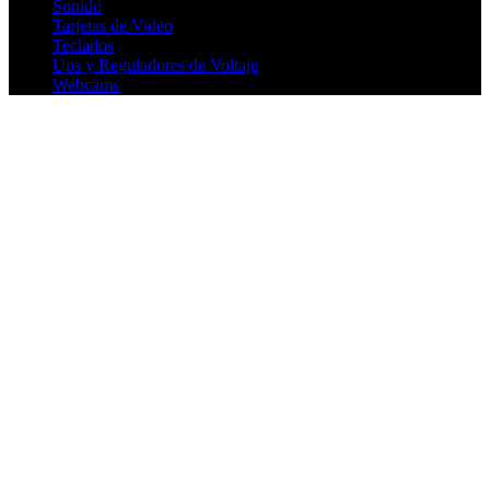
Sonido
Tarjetas de Video
Teclados
Ups y Reguladores de Voltaje
Webcams