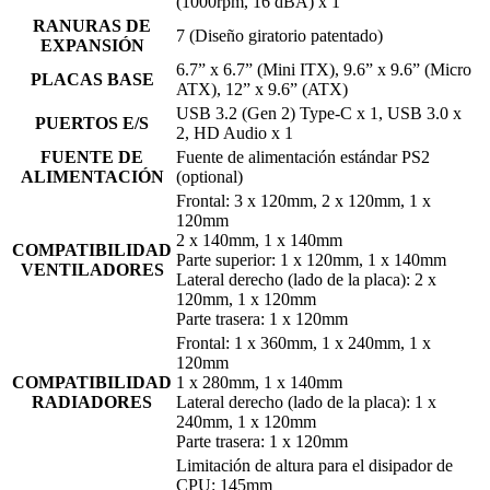
(1000rpm, 16 dBA) x 1
RANURAS DE
7 (Diseño giratorio patentado)
EXPANSIÓN
6.7” x 6.7” (Mini ITX), 9.6” x 9.6” (Micro
PLACAS BASE
ATX), 12” x 9.6” (ATX)
USB 3.2 (Gen 2) Type-C x 1, USB 3.0 x
PUERTOS E/S
2, HD Audio x 1
FUENTE DE
Fuente de alimentación estándar PS2
ALIMENTACIÓN
(optional)
Frontal: 3 x 120mm, 2 x 120mm, 1 x
120mm
2 x 140mm, 1 x 140mm
COMPATIBILIDAD
Parte superior: 1 x 120mm, 1 x 140mm
VENTILADORES
Lateral derecho (lado de la placa): 2 x
120mm, 1 x 120mm
Parte trasera: 1 x 120mm
Frontal: 1 x 360mm, 1 x 240mm, 1 x
120mm
COMPATIBILIDAD
1 x 280mm, 1 x 140mm
RADIADORES
Lateral derecho (lado de la placa): 1 x
240mm, 1 x 120mm
Parte trasera: 1 x 120mm
Limitación de altura para el disipador de
CPU: 145mm