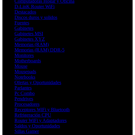
Computadoras Hogar y Oficina
D-LinK Router WiFi
Destacados
Discos duros y solidos
Fuentes
Gabinetes
Gabinetes MSI
Gabinetes XYZ
Memorias (RAM)
Memorias (RAM) DDR-5
Monitores
Motherboards
Mouse
Mousepads
Notebooks
Ofertas y Oportunidades
Parlantes
Pc Combo
Pendrives
Procesadores
Receptores WiFi y Bluetooth
Refrigeración CPU
Router WiFi y Adaptadores
Saldos y Oportunidades
Sillas Gamer