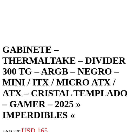
GABINETE –
THERMALTAKE – DIVIDER
300 TG – ARGB – NEGRO –
MINI / ITX / MICRO ATX /
ATX – CRISTAL TEMPLADO
– GAMER – 2025 »
IMPERDIBLES «
El
El
USD
165
USD
220