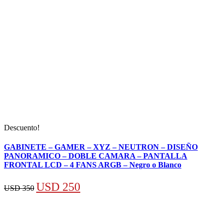
Descuento!
GABINETE – GAMER – XYZ – NEUTRON – DISEÑO
PANORAMICO – DOBLE CAMARA – PANTALLA
FRONTAL LCD – 4 FANS ARGB – Negro o Blanco
El
El
USD
250
USD
350
precio
precio
original
actual