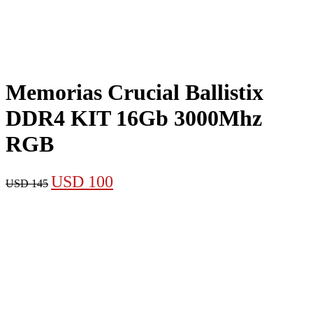
Memorias Crucial Ballistix
DDR4 KIT 16Gb 3000Mhz
RGB
El
El
USD
100
USD
145
precio
precio
original
actual
era:
es:
USD 145.
USD 100.