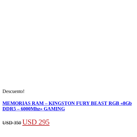
Descuento!
MEMORIAS RAM – KINGSTON FURY BEAST RGB «8Gb
DDR5 – 6000Mhz» GAMING
El
El
USD
295
USD
350
precio
precio