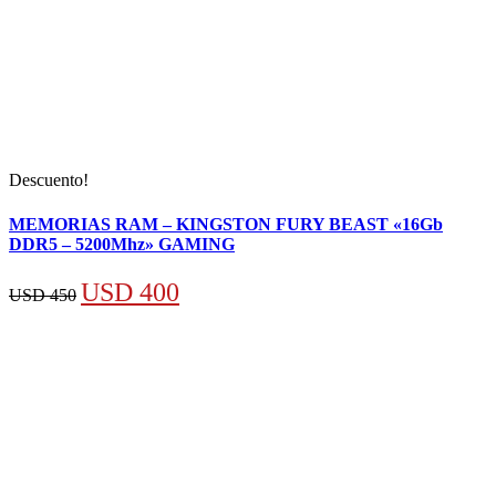
Descuento!
MEMORIAS RAM – KINGSTON FURY BEAST «16Gb
DDR5 – 5200Mhz» GAMING
El
El
USD
400
USD
450
precio
precio
original
actual
era:
es:
USD 450.
USD 400.