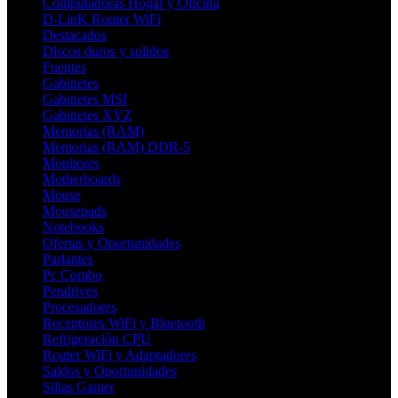
Computadoras Hogar y Oficina
D-LinK Router WiFi
Destacados
Discos duros y solidos
Fuentes
Gabinetes
Gabinetes MSI
Gabinetes XYZ
Memorias (RAM)
Memorias (RAM) DDR-5
Monitores
Motherboards
Mouse
Mousepads
Notebooks
Ofertas y Oportunidades
Parlantes
Pc Combo
Pendrives
Procesadores
Receptores WiFi y Bluetooth
Refrigeración CPU
Router WiFi y Adaptadores
Saldos y Oportunidades
Sillas Gamer