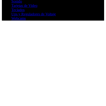
Sonido
Tarjetas de Video
Teclados
Ups y Reguladores de Voltaje
Webcams