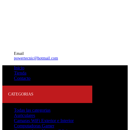
Email
powertecnic@hotmail.com
Inicio
Tienda
Contacto
CATEGORIAS
Todas las categorias
Auriculares
Camaras WiFi Exterior e Interior
Computadoras Gamer