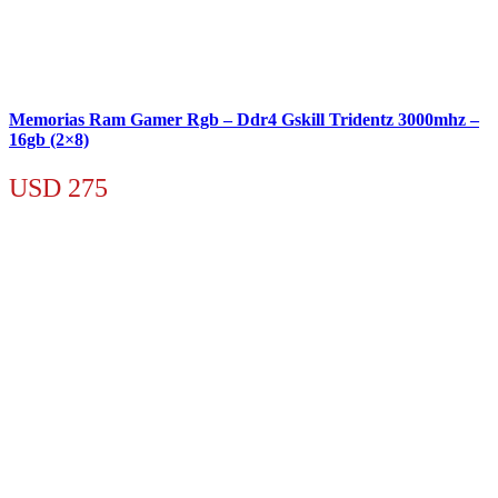
Memorias Ram Gamer Rgb – Ddr4 Gskill Tridentz 3000mhz –
16gb (2×8)
USD
275