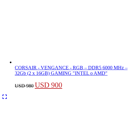
CORSAIR - VENGANCE - RGB – DDR5 6000 MHz –
32Gb (2 x 16GB) GAMING "INTEL o AMD"
El
El
USD
900
USD
980
precio
precio
original
actual
era:
es:
USD 980.
USD 900.