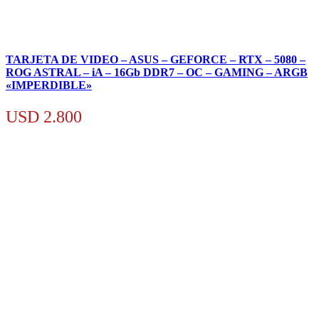
TARJETA DE VIDEO – ASUS – GEFORCE – RTX – 5080 –
ROG ASTRAL – iA – 16Gb DDR7 – OC – GAMING – ARGB
«IMPERDIBLE»
USD
2.800