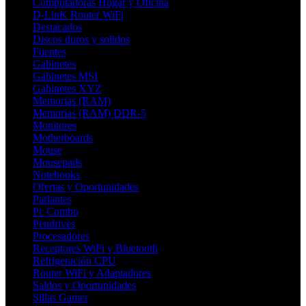
Computadoras Hogar y Oficina
D-LinK Router WiFi
Destacados
Discos duros y solidos
Fuentes
Gabinetes
Gabinetes MSI
Gabinetes XYZ
Memorias (RAM)
Memorias (RAM) DDR-5
Monitores
Motherboards
Mouse
Mousepads
Notebooks
Ofertas y Oportunidades
Parlantes
Pc Combo
Pendrives
Procesadores
Receptores WiFi y Bluetooth
Refrigeración CPU
Router WiFi y Adaptadores
Saldos y Oportunidades
Sillas Gamer