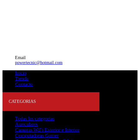
Email
powertecnic@hotmail.com
Inicio
Tienda
Contacto
CATEGORIAS
Todas las categorias
Auriculares
Camaras WiFi Exterior e Interior
Computadoras Gamer