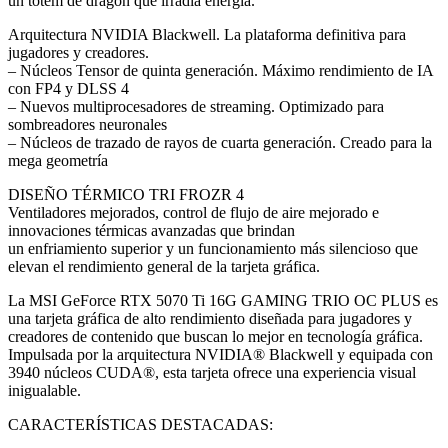
un tótem de dragón que irradia energía.
Arquitectura NVIDIA Blackwell. La plataforma definitiva para
jugadores y creadores.
– Núcleos Tensor de quinta generación. Máximo rendimiento de IA
con FP4 y DLSS 4
– Nuevos multiprocesadores de streaming. Optimizado para
sombreadores neuronales
– Núcleos de trazado de rayos de cuarta generación. Creado para la
mega geometría
DISEÑO TÉRMICO TRI FROZR 4
Ventiladores mejorados, control de flujo de aire mejorado e
innovaciones térmicas avanzadas que brindan
un enfriamiento superior y un funcionamiento más silencioso que
elevan el rendimiento general de la tarjeta gráfica.
La MSI GeForce RTX 5070 Ti 16G GAMING TRIO OC PLUS es
una tarjeta gráfica de alto rendimiento diseñada para jugadores y
creadores de contenido que buscan lo mejor en tecnología gráfica.
Impulsada por la arquitectura NVIDIA® Blackwell y equipada con
3940 núcleos CUDA®, esta tarjeta ofrece una experiencia visual
inigualable.
CARACTERÍSTICAS DESTACADAS: