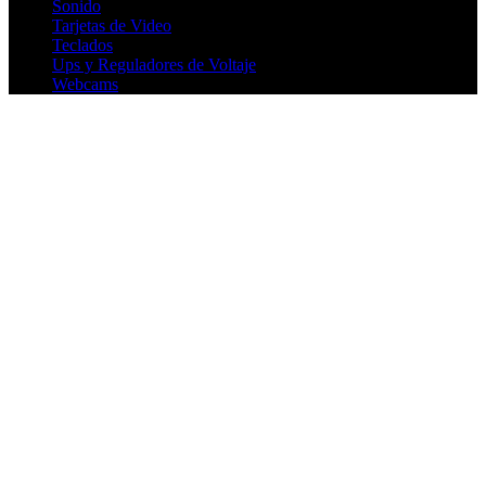
Sonido
Tarjetas de Video
Teclados
Ups y Reguladores de Voltaje
Webcams