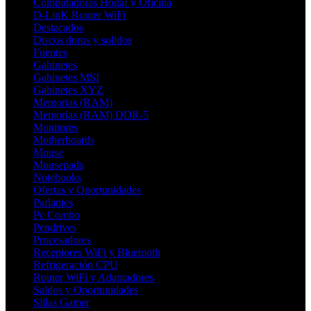
Computadoras Hogar y Oficina
D-LinK Router WiFi
Destacados
Discos duros y solidos
Fuentes
Gabinetes
Gabinetes MSI
Gabinetes XYZ
Memorias (RAM)
Memorias (RAM) DDR-5
Monitores
Motherboards
Mouse
Mousepads
Notebooks
Ofertas y Oportunidades
Parlantes
Pc Combo
Pendrives
Procesadores
Receptores WiFi y Bluetooth
Refrigeración CPU
Router WiFi y Adaptadores
Saldos y Oportunidades
Sillas Gamer