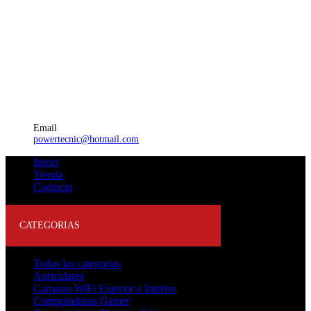
Email
powertecnic@hotmail.com
Inicio
Tienda
Contacto
CATEGORIAS
Todas las categorias
Auriculares
Camaras WiFi Exterior e Interior
Computadoras Gamer