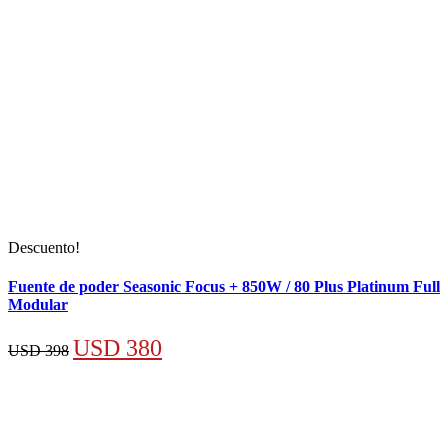
Descuento!
Fuente de poder Seasonic Focus + 850W / 80 Plus Platinum Full
Modular
El
El
USD
380
USD
398
precio
precio
original
actual
era:
es: