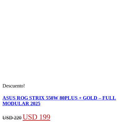
Descuento!
ASUS ROG STRIX 550W 80PLUS + GOLD – FULL
MODULAR 2025
El
El
USD
199
USD
220
precio
precio
original
actual