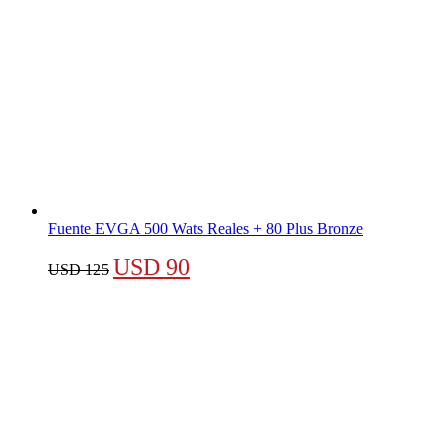
Fuente EVGA 500 Wats Reales + 80 Plus Bronze
El
El
USD
90
USD
125
precio
precio
original
actual
era:
es:
USD 125.
USD 90.