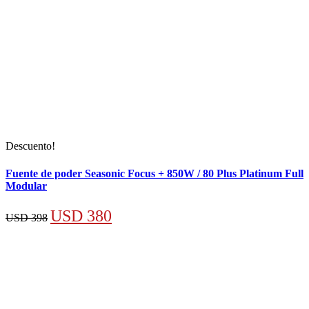
Descuento!
Fuente de poder Seasonic Focus + 850W / 80 Plus Platinum Full
Modular
El
El
USD
380
USD
398
precio
precio
original
actual
era:
es:
USD 398.
USD 380.