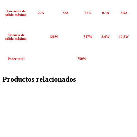
Corriente de
22A
22A
62A
0.3A
2.5A
salida máxima
Potencia de
120W
747W
3.6W
12.5W
salida máxima
Poder total
750W
Productos relacionados