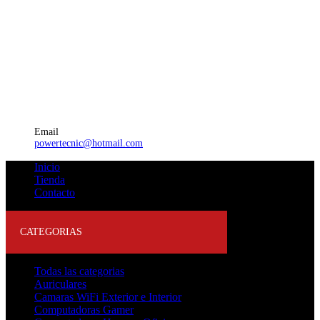
Email
powertecnic@hotmail.com
Inicio
Tienda
Contacto
CATEGORIAS
Todas las categorias
Auriculares
Camaras WiFi Exterior e Interior
Computadoras Gamer