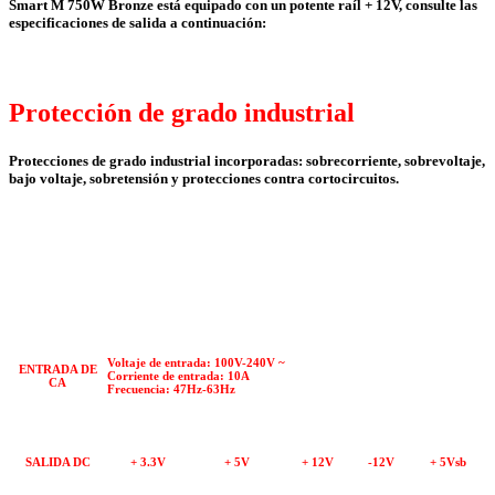
Smart M 750W Bronze está equipado con un potente raíl + 12V, consulte las
especificaciones de salida a continuación:
Protección de grado industrial
Protecciones de grado industrial incorporadas: sobrecorriente, sobrevoltaje,
bajo voltaje, sobretensión y protecciones contra cortocircuitos.
Voltaje de entrada: 100V-240V ~
ENTRADA DE
Corriente de entrada: 10A
CA
Frecuencia: 47Hz-63Hz
SALIDA DC
+ 3.3V
+ 5V
+ 12V
-12V
+ 5Vsb