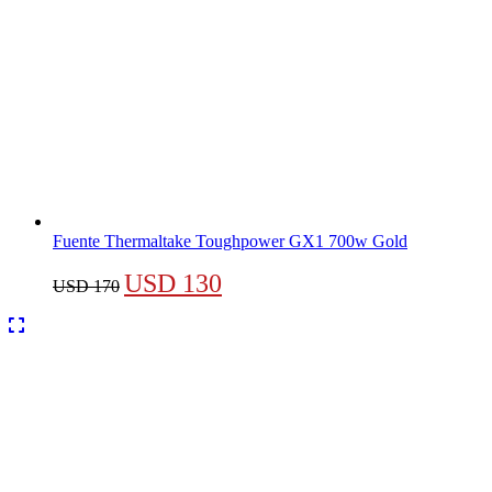
Fuente Thermaltake Toughpower GX1 700w Gold
El
El
USD
130
USD
170
precio
precio
original
actual
era:
es:
USD 170.
USD 130.