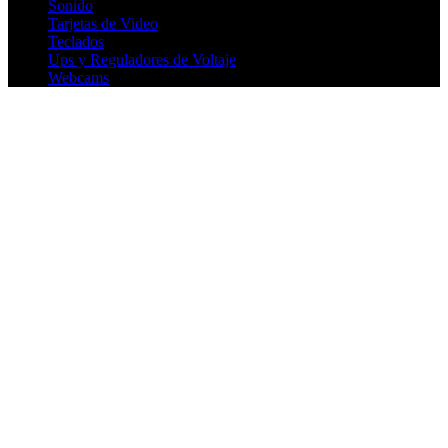
Sonido
Tarjetas de Video
Teclados
Ups y Reguladores de Voltaje
Webcams