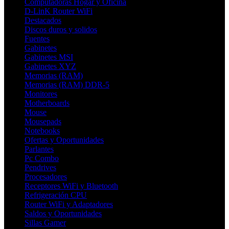
Computadoras Hogar y Oficina
D-LinK Router WiFi
Destacados
Discos duros y solidos
Fuentes
Gabinetes
Gabinetes MSI
Gabinetes XYZ
Memorias (RAM)
Memorias (RAM) DDR-5
Monitores
Motherboards
Mouse
Mousepads
Notebooks
Ofertas y Oportunidades
Parlantes
Pc Combo
Pendrives
Procesadores
Receptores WiFi y Bluetooth
Refrigeración CPU
Router WiFi y Adaptadores
Saldos y Oportunidades
Sillas Gamer