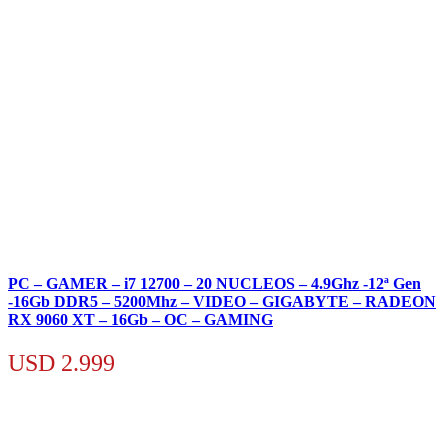
PC – GAMER – i7 12700 – 20 NUCLEOS – 4.9Ghz -12ª Gen
-16Gb DDR5 – 5200Mhz – VIDEO – GIGABYTE – RADEON
RX 9060 XT – 16Gb – OC – GAMING
USD
2.999