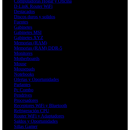
Computadoras Hogar y Oficina
D-LinK Router WiFi
Destacados
Discos duros y solidos
Fuentes
Gabinetes
Gabinetes MSI
Gabinetes XYZ
Memorias (RAM)
Memorias (RAM) DDR-5
Monitores
Motherboards
Mouse
Mousepads
Notebooks
Ofertas y Oportunidades
Parlantes
Pc Combo
Pendrives
Procesadores
Receptores WiFi y Bluetooth
Refrigeración CPU
Router WiFi y Adaptadores
Saldos y Oportunidades
Sillas Gamer