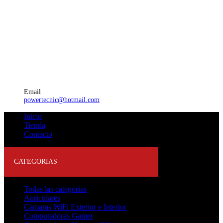
Email
powertecnic@hotmail.com
Inicio
Tienda
Contacto
CATEGORIAS
Todas las categorias
Auriculares
Camaras WiFi Exterior e Interior
Computadoras Gamer