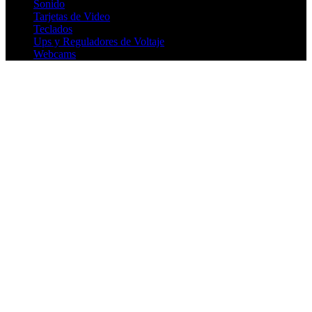
Sonido
Tarjetas de Video
Teclados
Ups y Reguladores de Voltaje
Webcams