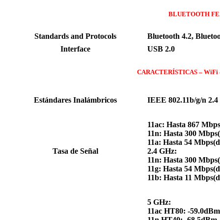
BLUETOOTH FE
Standards and Protocols
Bluetooth 4.2, Bluetoo
Interface
USB 2.0
CARACTERÍSTICAS – WiFi
Estándares Inalámbricos
IEEE 802.11b/g/n 2.4
11ac: Hasta 867 Mbp
11n: Hasta 300 Mbps
11a: Hasta 54 Mbps(
Tasa de Señal
2.4 GHz:
11n: Hasta 300 Mbps
11g: Hasta 54 Mbps(
11b: Hasta 11 Mbps(
5 GHz:
11ac HT80: -59.0dBm
11n HT40: -68.5dBm