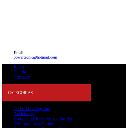
Email
powertecnic@hotmail.com
Inicio
Tienda
Contacto
CATEGORIAS
Todas las categorias
Auriculares
Camaras WiFi Exterior e Interior
Computadoras Gamer