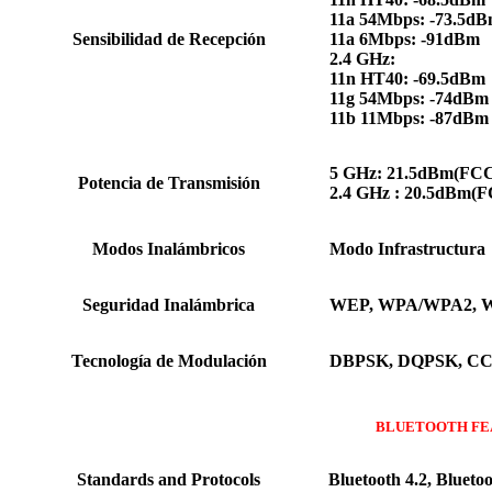
11a 54Mbps: -73.5d
Sensibilidad de Recepción
11a 6Mbps: -91dBm
2.4 GHz:
11n HT40: -69.5dBm
11g 54Mbps: -74dBm
11b 11Mbps: -87dBm
5 GHz: 21.5dBm(FCC
Potencia de Transmisión
2.4 GHz : 20.5dBm(
Modos Inalámbricos
Modo Infrastructura
Seguridad Inalámbrica
WEP, WPA/WPA2, 
Tecnología de Modulación
DBPSK, DQPSK, CC
BLUETOOTH FE
Standards and Protocols
Bluetooth 4.2, Bluetoo