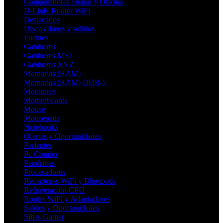
Computadoras Hogar y Oficina
D-LinK Router WiFi
Destacados
Discos duros y solidos
Fuentes
Gabinetes
Gabinetes MSI
Gabinetes XYZ
Memorias (RAM)
Memorias (RAM) DDR-5
Monitores
Motherboards
Mouse
Mousepads
Notebooks
Ofertas y Oportunidades
Parlantes
Pc Combo
Pendrives
Procesadores
Receptores WiFi y Bluetooth
Refrigeración CPU
Router WiFi y Adaptadores
Saldos y Oportunidades
Sillas Gamer