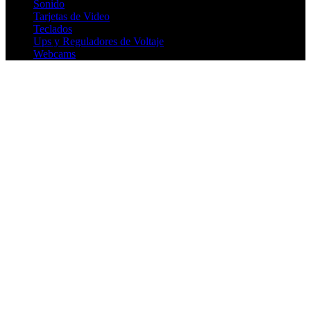
Sonido
Tarjetas de Video
Teclados
Ups y Reguladores de Voltaje
Webcams