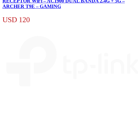
RECEPTOR WiFi – AC1900 DUAL BANDA 2.4G + 5G –
ARCHER T9E – GAMING
USD
120