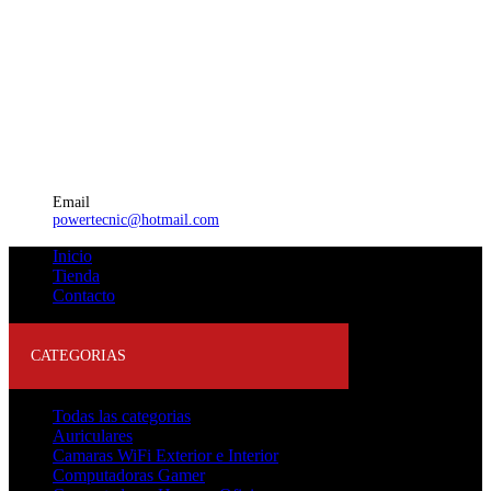
Email
powertecnic@hotmail.com
Inicio
Tienda
Contacto
CATEGORIAS
Todas las categorias
Auriculares
Camaras WiFi Exterior e Interior
Computadoras Gamer