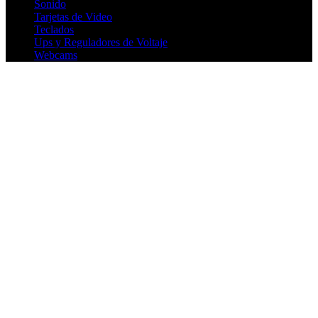
Sonido
Tarjetas de Video
Teclados
Ups y Reguladores de Voltaje
Webcams