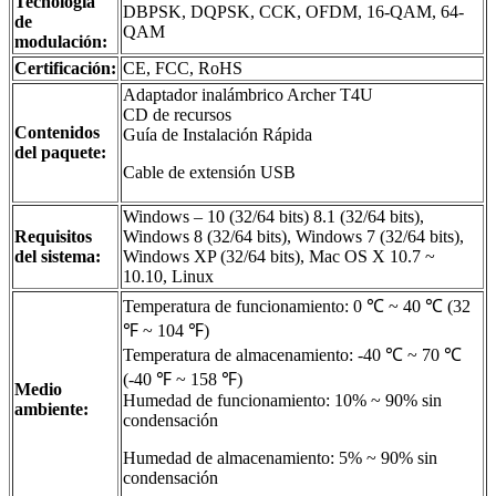
Tecnología
DBPSK, DQPSK, CCK, OFDM, 16-QAM, 64-
de
QAM
modulación:
Certificación:
CE, FCC, RoHS
Adaptador inalámbrico Archer T4U
CD de recursos
Contenidos
Guía de Instalación Rápida
del paquete:
Cable de extensión USB
Windows – 10 (32/64 bits) 8.1 (32/64 bits),
Requisitos
Windows 8 (32/64 bits), Windows 7 (32/64 bits),
del sistema:
Windows XP (32/64 bits), Mac OS X 10.7 ~
10.10, Linux
Temperatura de funcionamiento: 0 ℃ ~ 40 ℃ (32
℉ ~ 104 ℉)
Temperatura de almacenamiento: -40 ℃ ~ 70 ℃
(-40 ℉ ~ 158 ℉)
Medio
Humedad de funcionamiento: 10% ~ 90% sin
ambiente:
condensación
Humedad de almacenamiento: 5% ~ 90% sin
condensación