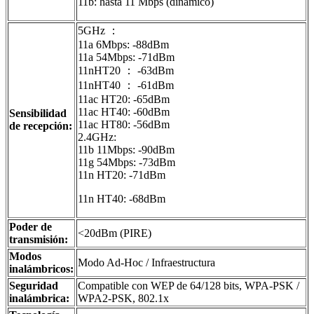
11b: hasta 11 Mbps (dinámico)
5GHz ：
11a 6Mbps: -88dBm
11a 54Mbps: -71dBm
11nHT20 ： -63dBm
11nHT40 ： -61dBm
11ac HT20: -65dBm
11ac HT40: -60dBm
Sensibilidad
11ac HT80: -56dBm
de recepción:
2.4GHz:
11b 11Mbps: -90dBm
11g 54Mbps: -73dBm
11n HT20: -71dBm
11n HT40: -68dBm
Poder de
<20dBm (PIRE)
transmisión:
Modos
Modo Ad-Hoc / Infraestructura
inalámbricos:
Seguridad
Compatible con WEP de 64/128 bits, WPA-PSK /
inalámbrica:
WPA2-PSK, 802.1x