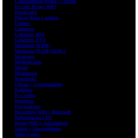
Computadoras Hogar y Oficina
D-LinK Router WiFi
Destacados
Discos duros y solidos
Fuentes
Gabinetes
Gabinetes MSI
Gabinetes XYZ
Memorias (RAM)
Memorias (RAM) DDR-5
Monitores
Motherboards
Mouse
Mousepads
Notebooks
Ofertas y Oportunidades
Parlantes
Pc Combo
Pendrives
Procesadores
Receptores WiFi y Bluetooth
Refrigeración CPU
Router WiFi y Adaptadores
Saldos y Oportunidades
Sillas Gamer