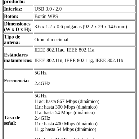
producto:
Interfaz:
USB 3.0 / 2.0
Botón:
Botón WPS
Dimensiones
3.6 x 1.2 x 0.6 pulgadas (92.2 x 29 x 14.6 mm)
(W x D x H):
Tipo de
Omni direccional
antena:
IEEE 802.11ac, IEEE 802.11a,
Estándares
inalámbricos:
IEEE 802.11n, IEEE 802.11g, IEEE 802.11b
5GHz
Frecuencia:
2.4GHz
5GHz
11ac: hasta 867 Mbps (dinámico)
11n: hasta 300 Mbps (dinámico)
11a: hasta 54 Mbps (dinámico)
Tasa de
2.4GHz
señal:
11n: hasta 400 Mbps (dinámico)
11 g: hasta 54 Mbps (dinámico)