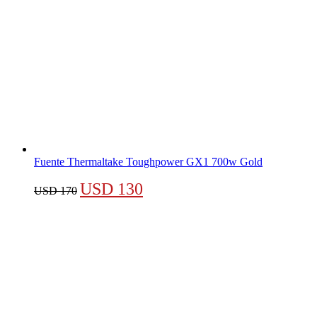
Fuente Thermaltake Toughpower GX1 700w Gold
El
El
USD
130
USD
170
precio
precio
original
actual
era:
es:
USD 170.
USD 130.